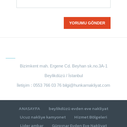
BIZE ULAŞIN
Bizimkent mah. Ergene Cd. Beyhan sk.no.3A-1
Beylikdüzü / İstanbul
İletişim : 0553 766 03 76
bilgi@hunkarnakliyat.com
ANASAYFA
beylikdüzü evden eve nakliyat
Ucuz nakliye kamyonet
Hizmet Bölgeleri
Lider ambar
Gürpınar Evden Eve Nakliyat