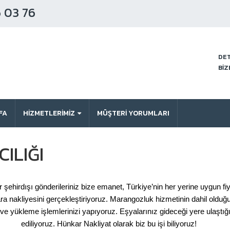
 03 76
DET
BİZ
FA
HİZMETLERİMİZ
MÜŞTERI YORUMLARI
ILIĞI
er şehirdışı gönderileriniz bize emanet, Türkiye’nin her yerine uygun f
lara nakliyesini gerçekleştiriyoruz. Marangozluk hizmetinin dahil olduğ
ve yükleme işlemlerinizi yapıyoruz. Eşyalarınız gideceği yere ulaştığı
ediliyoruz. Hünkar Nakliyat olarak biz bu işi biliyoruz!