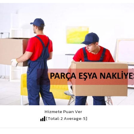
Hizmete Puan Ver
[Total:
2
Average:
5
]