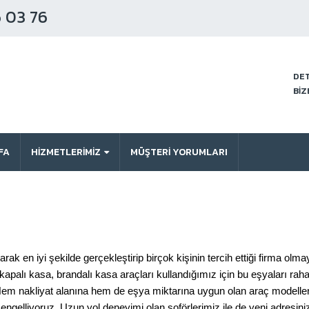
 03 76
DET
BİZ
FA
HİZMETLERİMİZ
MÜŞTERI YORUMLARI
ak en iyi şekilde gerçekleştirip birçok kişinin tercih ettiği firma olma
kapalı kasa, brandalı kasa araçları kullandığımız için bu eşyaları rah
 Hem nakliyat alanına hem de eşya miktarına uygun olan araç modelleri
engelliyoruz. Uzun yol deneyimi olan şoförlerimiz ile de yeni adresiniz