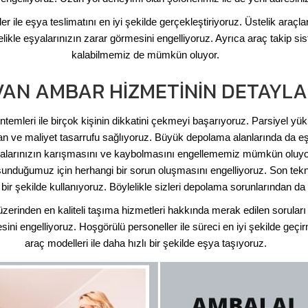
r ile eşya teslimatını en iyi şekilde gerçekleştiriyoruz. Üstelik araçl
ikle eşyalarınızın zarar görmesini engelliyoruz. Ayrıca araç takip sis
kalabilmemiz de mümkün oluyor.
VAN AMBAR HIZMETININ DETAYLA
öntemleri ile birçok kişinin dikkatini çekmeyi başarıyoruz. Parsiyel y
man ve maliyet tasarrufu sağlıyoruz. Büyük depolama alanlarında da 
yalarınızın karışmasını ve kaybolmasını engellememiz mümkün oluyor.
unduğumuz için herhangi bir sorun oluşmasını engelliyoruz. Son tek
i bir şekilde kullanıyoruz. Böylelikle sizleri depolama sorunlarından da
erinden en kaliteli taşıma hizmetleri hakkında merak edilen soruları
sini engelliyoruz. Hoşgörülü personeller ile süreci en iyi şekilde geç
araç modelleri ile daha hızlı bir şekilde eşya taşıyoruz.