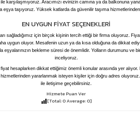
ile karşılaşmıyoruz. Aracımızı evinizin camına ya da balkonuna yana
da eşya taşıyoruz. Yüksek katlarda da güvenilir taşıma hizmetlerind
EN UYGUN FIYAT SEÇENEKLERI
ı sağladığımız için birçok kişinin tercih ettiği bir firma oluyoruz. Fiy
daha uygun oluyor. Mesafenin uzun ya da kısa olduğuna da dikkat ediyo
 eşyalarınızın bekleme süresi de önemlidir. Yolların durumunu ve bi
inceliyoruz.
 fiyat hesaplarken dikkat ettiğimiz önemli konular arasında yer alıy
a hizmetlerinden yararlanmak isteyen kişiler için doğru adres oluyoruz.
ile iletişime geçebilirsiniz.
Hizmete Puan Ver
[Total:
0
Average:
0
]