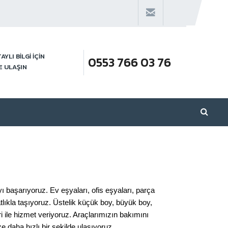
AYLI BİLGİ İÇİN
0553 766 03 76
E ULAŞIN
yı başarıyoruz. Ev eşyaları, ofis eşyaları, parça
atlıkla taşıyoruz. Üstelik küçük boy, büyük boy,
 ile hizmet veriyoruz. Araçlarımızın bakımını
e daha hızlı bir şekilde ulaşıyoruz.