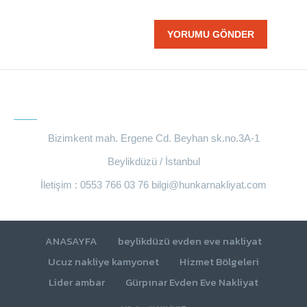
BIZE ULAŞIN
Bizimkent mah. Ergene Cd. Beyhan sk.no.3A-1
Beylikdüzü / İstanbul
İletişim : 0553 766 03 76
bilgi@hunkarnakliyat.com
ANASAYFA
beylikdüzü evden eve nakliyat
Ucuz nakliye kamyonet
Hizmet Bölgeleri
Lider ambar
Gürpınar Evden Eve Nakliyat