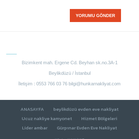
BIZE ULAŞIN
Bizimkent mah. Ergene Cd. Beyhan sk.no.3A-1
Beylikdüzü / İstanbul
İletişim : 0553 766 03 76
bilgi@hunkarnakliyat.com
ANASAYFA
beylikdüzü evden eve nakliyat
Ucuz nakliye kamyonet
Hizmet Bölgeleri
Lider ambar
Gürpınar Evden Eve Nakliyat