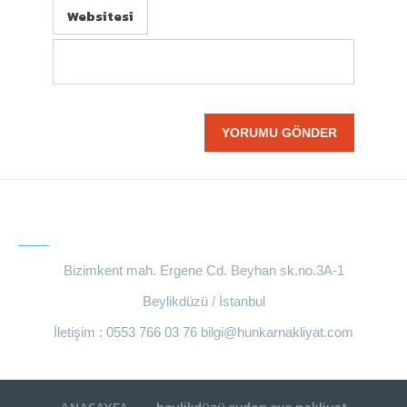
Websitesi
BIZE ULAŞIN
Bizimkent mah. Ergene Cd. Beyhan sk.no.3A-1
Beylikdüzü / İstanbul
İletişim : 0553 766 03 76
bilgi@hunkarnakliyat.com
ANASAYFA
beylikdüzü evden eve nakliyat