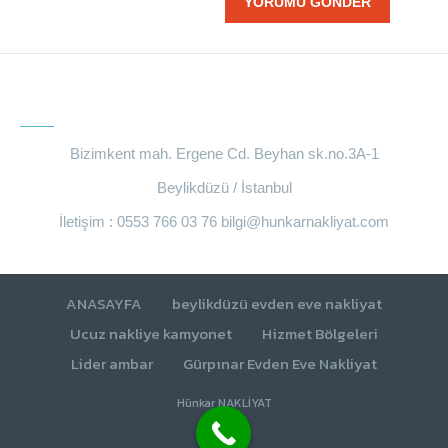
BIZE ULAŞIN
Bizimkent mah. Ergene Cd. Beyhan sk.no.3A-1
Beylikdüzü / İstanbul
İletişim : 0553 766 03 76
bilgi@hunkarnakliyat.com
ANASAYFA
beylikdüzü evden eve nakliyat
Ucuz nakliye kamyonet
Hizmet Bölgeleri
Lider ambar
Gürpınar Evden Eve Nakliyat
Hünkar NAKLİYAT