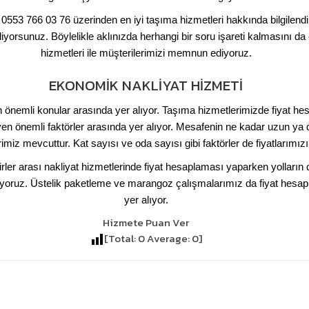
0553 766 03 76 üzerinden en iyi taşıma hizmetleri hakkında bilgilendi
yorsunuz. Böylelikle aklınızda herhangi bir soru işareti kalmasını da en
hizmetleri ile müşterilerimizi memnun ediyoruz.
EKONOMIK NAKLIYAT HIZMETI
n önemli konular arasında yer alıyor. Taşıma hizmetlerimizde fiyat he
eyen önemli faktörler arasında yer alıyor. Mesafenin ne kadar uzun ya
iz mevcuttur. Kat sayısı ve oda sayısı gibi faktörler de fiyatlarımızı
hirler arası nakliyat hizmetlerinde fiyat hesaplaması yaparken yolları
oruz. Üstelik paketleme ve marangoz çalışmalarımız da fiyat hesapla
yer alıyor.
Hizmete Puan Ver
[Total:
0
Average:
0
]