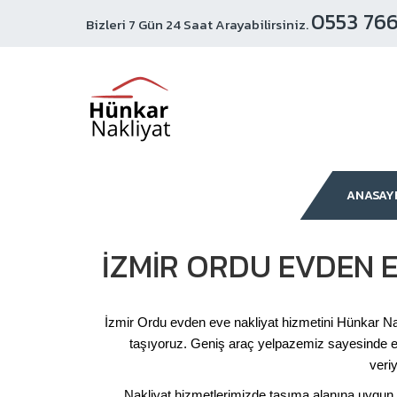
0553 766
Bizleri 7 Gün 24 Saat Arayabilirsiniz.
ANASAY
İZMIR ORDU EVDEN 
İzmir Ordu evden eve nakliyat hizmetini Hünkar Nakl
taşıyoruz. Geniş araç yelpazemiz sayesinde e
veri
Nakliyat hizmetlerimizde taşıma alanına uygun o