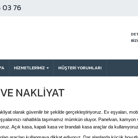
 03 76
DET
BİZ
FA
HİZMETLERİMİZ
MÜŞTERI YORUMLARI
EVE NAKLIYAT
iyat olarak güvenilir bir şekilde gerçekleştiriyoruz. Ev eşyaları, mo
şyalarınızı rahatlıkla taşımamız mümkün oluyor. Panelvan, kamyon ve
yoruz. Açık kasa, kapalı kasa ve brandalı kasa araçlar da kullanıyoruz
lan araçları kullanmaya dikkat ediyoruz. Dar alanlarda küçük boyutlu