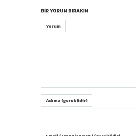
BIR YORUM BIRAKIN
Yorum
Adınız (gereklidir)
Email ( yayınlanmaz ) (gereklidir)