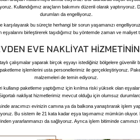
yoruz. Kullandığımız araçların bakımını düzenli olarak yaptırıyoruz. 
durumları da engelliyoruz.
ile karşılayarak bu süreçte herhangi bir sorun yaşamanızı engelliyoru
zin eşyalarını birleştirerek taşıdığımız bu yöntemde zaman ve maliy
EVDEN EVE NAKLIYAT HIZMETININ
lı çalışmalar yaparak birçok eşyayı istediğiniz bölgelere güvenilir bir
aketleme işlemlerini usta personellerimiz ile gerçekleştiriyoruz. Pake
malzemeleri de temin ediyoruz.
 kullanıp paketleme yaptığımız için kırılma riski yüksek olan eşyaları d
igortalı nakliyat hizmetlerimiz mevcut olduğu için olumsuz durumlard
sinde aracımızı evinizin camına ya da balkona yanaştırarak işlem ya
oruz. Bu sistem ile 21 kata kadar eşya taşımamız mümkün oluyor. Bin
nden yararlanmanızı da sağlıyoruz. Ayrıca işlem bitiminde camınızı t