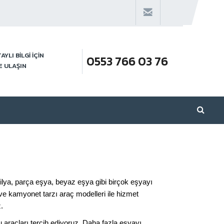
AYLI BİLGİ İÇİN
0553 766 03 76
E ULAŞIN
bilya, parça eşya, beyaz eşya gibi birçok eşyayı
 kamyonet tarzı araç modelleri ile hizmet
.
 araçları tercih ediyoruz. Daha fazla eşyayı