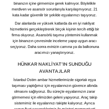
binanızın içine girmemize gerek kalmıyor. Böylelikle
merdiven ve asansör sorunlarıyla karşılaşmıyoruz. 21
kata kadar güvenilir bir şekilde eşyalarınızı taşıyoruz.
Dar alanlarda ve yüksek katlarda da en iyi nakliyat
hizmetlerini gerçekleştirerek birçok kişinin tercih ettiği bir
firma oluyoruz. Asansörlü taşıma yöntemini kullanmak
için binanızın çevresinde inceleme yapıp uygun aracı
seçiyoruz. Daha sonra evinizin camına ya da balkonuna
aracımızı yanaştırıyoruz.
HÜNKAR NAKLIYAT’IN SUNDUĞU
AVANTAJLAR
İstanbul Ostim ambar hizmetlerimizde sigortalı eşya
taşıması yaptığımız için eşyalarınızın güvence altında
olmasını sağlıyoruz. Bu süreçte eşyalarınızın zarar
görmemesi için elimizden geleni yapıyoruz. Araç takip
sistemimiz ile eşyalarınızı takipte kalıyoruz. Ayrıca
uygun fiyat seçeneklerimiz ile müşteri memnuniyeti