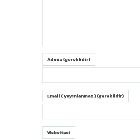
Adınız (gereklidir)
Email ( yayınlanmaz ) (gereklidir)
BIZE ULAŞIN
Websitesi
Bizimkent mah. Ergene Cd. Beyhan sk.no.3A-1