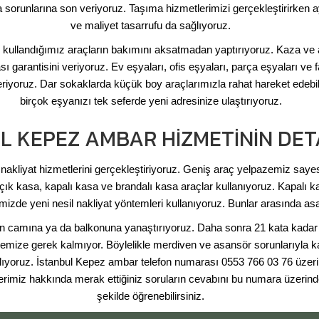
ma sorunlarına son veriyoruz. Taşıma hizmetlerimizi gerçekleştirirken 
ve maliyet tasarrufu da sağlıyoruz.
 kullandığımız araçların bakımını aksatmadan yaptırıyoruz. Kaza ve a
garantisini veriyoruz. Ev eşyaları, ofis eşyaları, parça eşyaları ve 
veriyoruz. Dar sokaklarda küçük boy araçlarımızla rahat hareket edeb
birçok eşyanızı tek seferde yeni adresinize ulaştırıyoruz.
L KEPEZ AMBAR HIZMETININ DET
 nakliyat hizmetlerini gerçekleştiriyoruz. Geniş araç yelpazemiz say
ık kasa, kapalı kasa ve brandalı kasa araçlar kullanıyoruz. Kapalı ka
izde yeni nesil nakliyat yöntemleri kullanıyoruz. Bunlar arasında asa
n camına ya da balkonuna yanaştırıyoruz. Daha sonra 21 kata kadar e
memize gerek kalmıyor. Böylelikle merdiven ve asansör sorunlarıyla
lıyoruz. İstanbul Kepez ambar telefon numarası 0553 766 03 76 üzer
erimiz hakkında merak ettiğiniz soruların cevabını bu numara üzerinde
şekilde öğrenebilirsiniz.