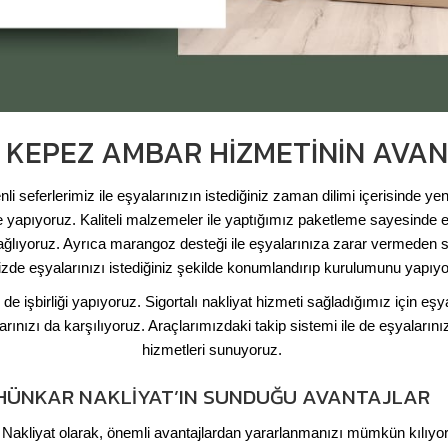
 KEPEZ AMBAR HIZMETININ AVAN
 seferlerimiz ile eşyalarınızın istediğiniz zaman dilimi içerisinde y
 yapıyoruz. Kaliteli malzemeler ile yaptığımız paketleme sayesinde 
ağlıyoruz. Ayrıca marangoz desteği ile eşyalarınıza zarar vermeden 
izde eşyalarınızı istediğiniz şekilde konumlandırıp kurulumunu yapıyo
de işbirliği yapıyoruz. Sigortalı nakliyat hizmeti sağladığımız için eş
ızı da karşılıyoruz. Araçlarımızdaki takip sistemi ile de eşyalarınızı 
hizmetleri sunuyoruz.
HÜNKAR NAKLIYAT’IN SUNDUĞU AVANTAJLAR
akliyat olarak, önemli avantajlardan yararlanmanızı mümkün kılıyoru