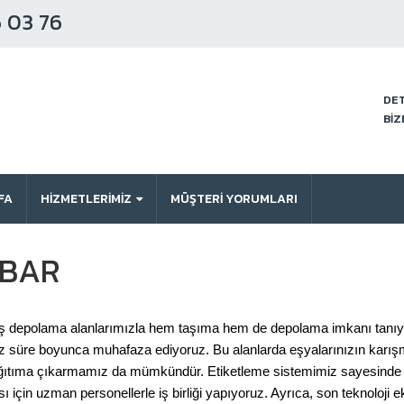
 03 76
DET
BİZ
FA
HİZMETLERİMİZ
MÜŞTERI YORUMLARI
MBAR
iş depolama alanlarımızla hem taşıma hem de depolama imkanı tanı
niz süre boyunca muhafaza ediyoruz. Bu alanlarda eşyalarınızın karış
 dağıtıma çıkarmamız da mümkündür. Etiketleme sistemimiz sayesinde eş
 için uzman personellerle iş birliği yapıyoruz. Ayrıca, son teknoloji