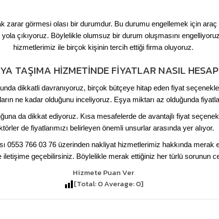
rak zarar görmesi olası bir durumdur. Bu durumu engellemek için ara
k yola çıkıyoruz. Böylelikle olumsuz bir durum oluşmasını engelliyoruz.
hizmetlerimiz ile birçok kişinin tercih ettiği firma oluyoruz.
YA TAŞIMA HIZMETINDE FIYATLAR NASIL HESAP
sunda dikkatli davranıyoruz, birçok bütçeye hitap eden fiyat seçenekl
rın ne kadar olduğunu inceliyoruz. Eşya miktarı az olduğunda fiyatl
una da dikkat ediyoruz. Kısa mesafelerde de avantajlı fiyat seçenekl
ktörler de fiyatlarımızı belirleyen önemli unsurlar arasında yer alıyor.
sı 0553 766 03 76 üzerinden nakliyat hizmetlerimiz hakkında merak ed
 iletişime geçebilirsiniz. Böylelikle merak ettiğiniz her türlü sorunun c
Hizmete Puan Ver
[Total:
0
Average:
0
]