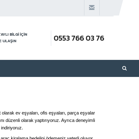
AYLI BİLGİ İÇİN
0553 766 03 76
E ULAŞIN
olarak ev eşyaları, ofis eşyaları, parça eşyalar
mını düzenli olarak yaptırıyoruz. Ayrıca deneyimli
indiriyoruz.
araç kiralama bedelini ödemeniz yeterli oluyor.