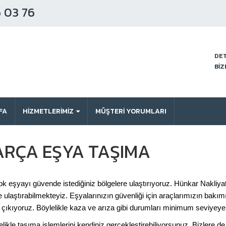
 03 76
DET
BİZ
FA
HİZMETLERİMİZ
MÜŞTERI YORUMLARI
PARÇA EŞYA TAŞIMA
k eşyayı güvende istediğiniz bölgelere ulaştırıyoruz. Hünkar Nakliyat 
re ulaştırabilmekteyiz. Eşyalarınızın güvenliği için araçlarımızın bakı
la çıkıyoruz. Böylelikle kaza ve arıza gibi durumları minimum seviyeye 
kle taşıma işlemlerini kendiniz gerçekleştirebiliyorsunuz. Bizlere de 