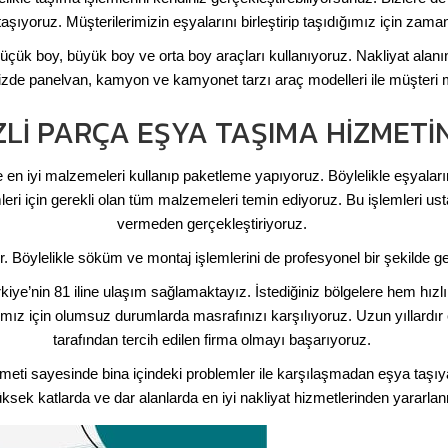
aşıyoruz. Müşterilerimizin eşyalarını birleştirip taşıdığımız için z
üçük boy, büyük boy ve orta boy araçları kullanıyoruz. Nakliyat alan
mizde panelvan, kamyon ve kamyonet tarzı araç modelleri ile müşter
ZLI PARÇA EŞYA TAŞIMA HIZMETI
 en iyi malzemeleri kullanıp paketleme yapıyoruz. Böylelikle eşyalarınız
ri için gerekli olan tüm malzemeleri temin ediyoruz. Bu işlemleri ust
vermeden gerçekleştiriyoruz.
r. Böylelikle söküm ve montaj işlemlerini de profesyonel bir şekilde
ye’nin 81 iline ulaşım sağlamaktayız. İstediğiniz bölgelere hem hızlı
ımız için olumsuz durumlarda masrafınızı karşılıyoruz. Uzun yıllardır e
tarafından tercih edilen firma olmayı başarıyoruz.
meti sayesinde bina içindeki problemler ile karşılaşmadan eşya taşı
ksek katlarda ve dar alanlarda en iyi nakliyat hizmetlerinden yararl