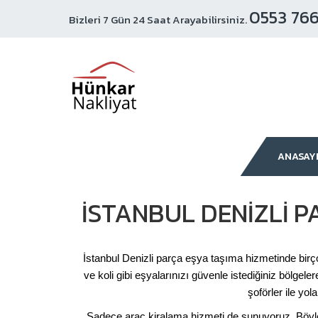
0553 766
Bizleri 7 Gün 24 Saat Arayabilirsiniz.
ANASAY
İSTANBUL DENIZLI 
İstanbul Denizli parça eşya taşıma hizmetinde birço
ve koli gibi eşyalarınızı güvenle istediğiniz bölgele
şoförler ile yo
Sadece araç kiralama hizmeti de sunuyoruz. Böyleli