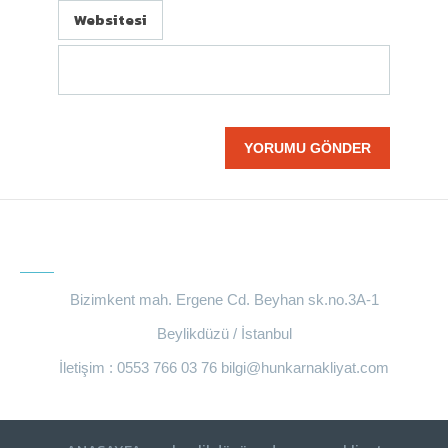
Websitesi
BIZE ULAŞIN
Bizimkent mah. Ergene Cd. Beyhan sk.no.3A-1
Beylikdüzü / İstanbul
İletişim : 0553 766 03 76
bilgi@hunkarnakliyat.com