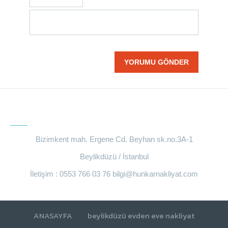
BIZE ULAŞIN
Bizimkent mah. Ergene Cd. Beyhan sk.no.3A-1
Beylikdüzü / İstanbul
İletişim : 0553 766 03 76
bilgi@hunkarnakliyat.com
ANASAYFA
beylikdüzü evden eve nakliyat