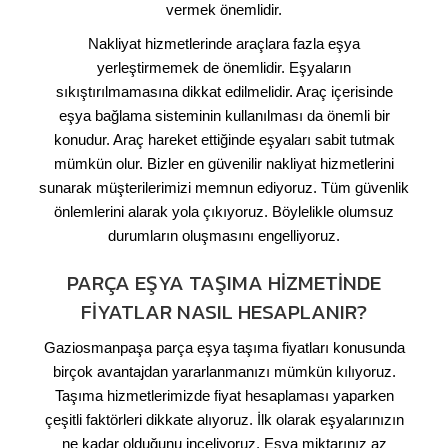
vermek önemlidir.
Nakliyat hizmetlerinde araçlara fazla eşya
yerleştirmemek de önemlidir. Eşyaların
sıkıştırılmamasına dikkat edilmelidir. Araç içerisinde
eşya bağlama sisteminin kullanılması da önemli bir
konudur. Araç hareket ettiğinde eşyaları sabit tutmak
mümkün olur. Bizler en güvenilir nakliyat hizmetlerini
sunarak müşterilerimizi memnun ediyoruz. Tüm güvenlik
önlemlerini alarak yola çıkıyoruz. Böylelikle olumsuz
durumların oluşmasını engelliyoruz.
PARÇA EŞYA TAŞIMA HIZMETINDE
FIYATLAR NASIL HESAPLANIR?
Gaziosmanpaşa parça eşya taşıma fiyatları konusunda
birçok avantajdan yararlanmanızı mümkün kılıyoruz.
Taşıma hizmetlerimizde fiyat hesaplaması yaparken
çeşitli faktörleri dikkate alıyoruz. İlk olarak eşyalarınızın
ne kadar olduğunu inceliyoruz. Eşya miktarınız az