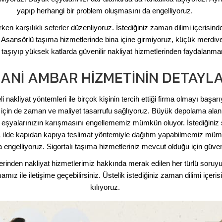
yapıp herhangi bir problem oluşmasını da engelliyoruz.
ken karşılıklı seferler düzenliyoruz. İstediğiniz zaman dilimi içerisin
. Asansörlü taşıma hizmetlerinde bina içine girmiyoruz, küçük merdive
taşıyıp yüksek katlarda güvenilir nakliyat hizmetlerinden faydalanm
ANI AMBAR HIZMETININ DETAYLA
li nakliyat yöntemleri ile birçok kişinin tercih ettiği firma olmayı baş
mız için de zaman ve maliyet tasarrufu sağlıyoruz. Büyük depolama ala
ni eşyalarınızın karışmasını engellememiz mümkün oluyor. İstediğiniz 
a 81 ilde kapıdan kapıya teslimat yöntemiyle dağıtım yapabilmemiz m
engelliyoruz. Sigortalı taşıma hizmetleriniz mevcut olduğu için güven
inden nakliyat hizmetlerimiz hakkında merak edilen her türlü soruyu 
ız ile iletişime geçebilirsiniz. Üstelik istediğiniz zaman dilimi içer
kılıyoruz.