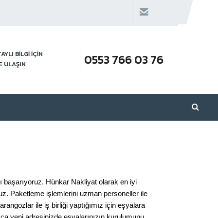
AYLI BİLGİ İÇİN
0553 766 03 76
E ULAŞIN
ayı başarıyoruz. Hünkar Nakliyat olarak en iyi
ruz. Paketleme işlemlerini uzman personeller ile
angozlar ile iş birliği yaptığımız için eşyalara
ıca yeni adresinizde eşyalarınızın kurulumunu