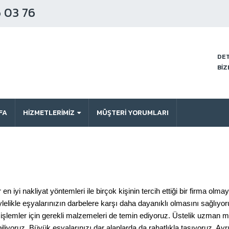
 03 76
DET
BİZ
FA
HİZMETLERİMİZ
MÜŞTERI YORUMLARI
n iyi nakliyat yöntemleri ile birçok kişinin tercih ettiği bir firma olm
lelikle eşyalarınızın darbelere karşı daha dayanıklı olmasını sağlıyo
bu işlemler için gerekli malzemeleri de temin ediyoruz. Üstelik uzman mar
iyoruz. Büyük eşyalarınızı dar alanlarda da rahatlıkla taşıyoruz. Ayr