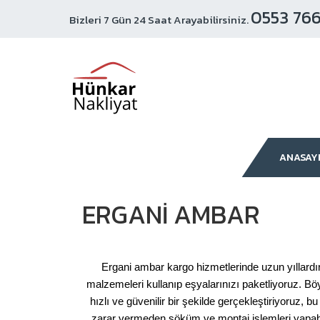
0553 766
Bizleri 7 Gün 24 Saat Arayabilirsiniz.
ANASAY
ERGANI AMBAR
Ergani ambar kargo hizmetlerinde uzun yıllardır e
malzemeleri kullanıp eşyalarınızı paketliyoruz. Böy
hızlı ve güvenilir bir şekilde gerçekleştiriyoruz, 
zarar vermeden söküm ve montaj işlemleri yapabil