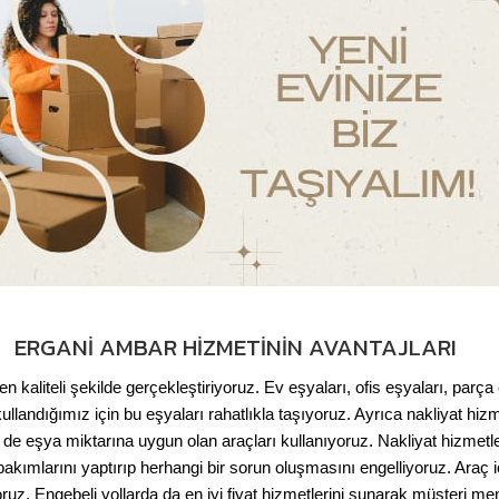
ERGANI AMBAR HIZMETININ AVANTAJLARI
en kaliteli şekilde gerçekleştiriyoruz. Ev eşyaları, ofis eşyaları, parça
ullandığımız için bu eşyaları rahatlıkla taşıyoruz. Ayrıca nakliyat h
 de eşya miktarına uygun olan araçları kullanıyoruz. Nakliyat hizme
bakımlarını yaptırıp herhangi bir sorun oluşmasını engelliyoruz. Araç
yoruz. Engebeli yollarda da en iyi fiyat hizmetlerini sunarak müşteri 