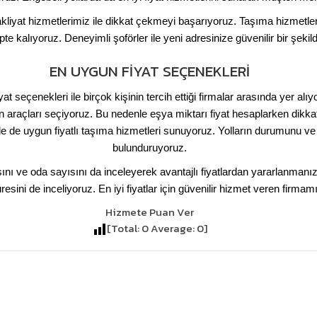
kliyat hizmetlerimiz ile dikkat çekmeyi başarıyoruz. Taşıma hizmetleri
pte kalıyoruz. Deneyimli şoförler ile yeni adresinize güvenilir bir şekil
EN UYGUN FIYAT SEÇENEKLERI
seçenekleri ile birçok kişinin tercih ettiği firmalar arasında yer alıy
 araçları seçiyoruz. Bu nedenle eşya miktarı fiyat hesaplarken dikkat 
 de uygun fiyatlı taşıma hizmetleri sunuyoruz. Yolların durumunu ve 
bulunduruyoruz.
ını ve oda sayısını da inceleyerek avantajlı fiyatlardan yararlanman
sini de inceliyoruz. En iyi fiyatlar için güvenilir hizmet veren firmamız
Hizmete Puan Ver
[Total:
0
Average:
0
]