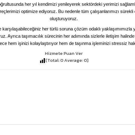
rı doğrultusunda her yıl kendimizi yenileyerek sektördeki yerimizi sağ
 süreçlerimizi optimize ediyoruz. Bu nedenle tüm çalışanlarımızı sürekli
oluşturuyoruz.
arşılaşabileceğiniz her türlü soruna çözüm odaklı yaklaşımımızla yan
 Ayrıca taşımacılık sürecinin her adımında sizlerle iletişim halinde 
ece hem işinizi kolaylaştırıyor hem de taşınma işleminizi stressiz hale
Hizmete Puan Ver
[Total:
0
Average:
0
]