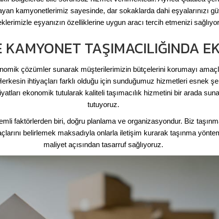
mayan kamyonetlerimiz sayesinde, dar sokaklarda dahi eşyalarınızı g
lerimizle eşyanızın özelliklerine uygun aracı tercih etmenizi sağlıyo
 KAMYONET TAŞIMACILIĞINDA E
mik çözümler sunarak müşterilerimizin bütçelerini korumayı amaçlıy
Herkesin ihtiyaçları farklı olduğu için sunduğumuz hizmetleri esnek şe
atları ekonomik tutularak kaliteli taşımacılık hizmetini bir arada su
tutuyoruz.
nemli faktörlerden biri, doğru planlama ve organizasyondur. Biz taşı
yaçlarını belirlemek maksadıyla onlarla iletişim kurarak taşınma yön
maliyet açısından tasarruf sağlıyoruz.