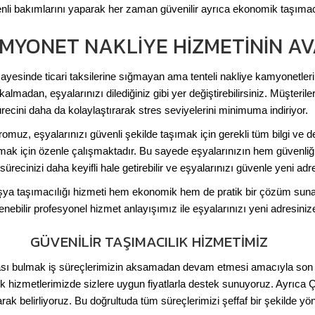
enli bakımlarını yaparak her zaman güvenilir ayrıca ekonomik taşıma
MYONET NAKLIYE HIZMETININ A
yesinde ticari taksilerine sığmayan ama tenteli nakliye kamyonetler
lmadan, eşyalarınızı dilediğiniz gibi yer değiştirebilirsiniz. Müşte
recini daha da kolaylaştırarak stres seviyelerini minimuma indiriyor.
muz, eşyalarınızı güvenli şekilde taşımak için gerekli tüm bilgi ve d
ak için özenle çalışmaktadır. Bu sayede eşyalarınızın hem güvenliğ
recinizi daha keyifli hale getirebilir ve eşyalarınızı güvenle yeni adres
taşımacılığı hizmeti hem ekonomik hem de pratik bir çözüm sunarak,
nebilir profesyonel hizmet anlayışımız ile eşyalarınızı yeni adresinize 
GÜVENILIR TAŞIMACILIK HIZMETIMIZ
ı bulmak iş süreçlerimizin aksamadan devam etmesi amacıyla son dere
ık hizmetlerimizde sizlere uygun fiyatlarla destek sunuyoruz. Ayrıca 
k belirliyoruz. Bu doğrultuda tüm süreçlerimizi şeffaf bir şekilde yön