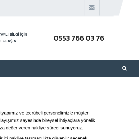
AYLI BİLGİ İÇİN
0553 766 03 76
E ULAŞIN
ltyapımız ve tecrübeli personelimizle müşteri
ayışımız sayesinde bireysel ihtiyaçlara yönelik
ıza değer veren nakliye süreci sunuyoruz.
 içi nakliye taşımacılıkta güvenilir seçenek