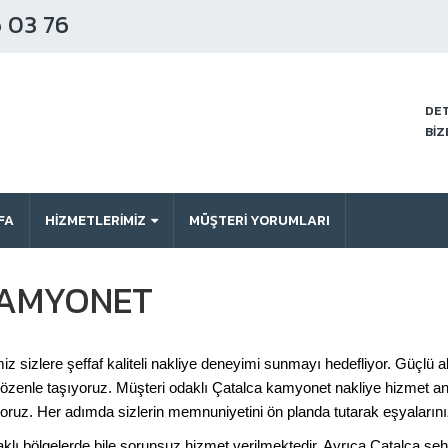
 03 76
DET
BİZ
FA
HİZMETLERİMİZ
MÜŞTERI YORUMLARI
KAMYONET
sizlere şeffaf kaliteli nakliye deneyimi sunmayı hedefliyor. Güçlü a
özenle taşıyoruz. Müşteri odaklı Çatalca kamyonet nakliye hizmet anl
oruz. Her adımda sizlerin memnuniyetini ön planda tutarak eşyaların
ı bölgelerde bile sorunsuz hizmet verilmektedir. Ayrıca Çatalca şehir