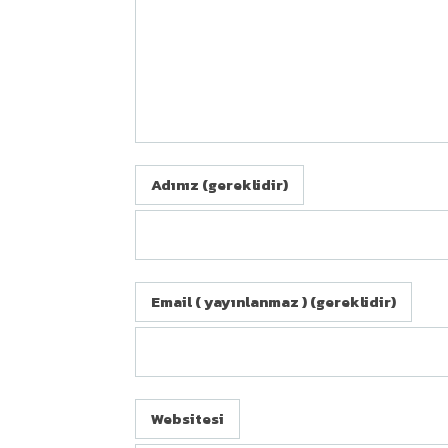
Adınız (gereklidir)
Email ( yayınlanmaz ) (gereklidir)
BIZE ULAŞIN
Websitesi
Bizimkent mah. Ergene Cd. Beyhan sk.no.3A-1