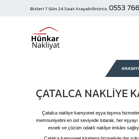
0553 766
Bizleri 7 Gün 24 Saat Arayabilirsiniz.
ANASAY
ÇATALCA NAKLIYE 
Çatalca nakliye kamyonet eşya taşıma hizmetimiz 
memnuniyetini en üst seviyede tutarak, her eşyayı 
esnek ve çözüm odaklı nakliye imkânı sağlıy
Çatalca kamyonet kiralama hizmetiyle dar sokakl