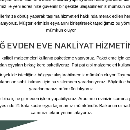
imiz ile yeni adresinize güvenilir bir şekilde ulaşabilmemiz mümkün ol
rilerimize dönüş yaparak taşıma hizmetleri hakkında merak edilen her
lanıyoruz. Müşterilerimizin eşyalarını birleştirerek taşıdığımız bu 
mümkün oluyor.
Ğ EVDEN EVE NAKLIYAT HIZMETI
kaliteli malzemeleri kullanıp paketleme yapıyoruz. Paketleme için ge
 olan eşyaları birkaç kere paketliyoruz. Pat pat gibi malzemeleri kull
 bir şekilde istediğiniz bölgeye ulaştırabilmemiz mümkün oluyor. Taş
alarınızın sabit kalması için bu sistemden yararlanıyoruz. Böylelikle 
yararlanmanızı mümkün kılıyoruz.
le bina içine girmeden işlem yapabiliyoruz. Aracımızı evinizin camın
ayesinde 21 kata kadar eşya taşımamız mümkündür. Balkonun olmadığ
camınızı tekrar yerine takıyoruz.