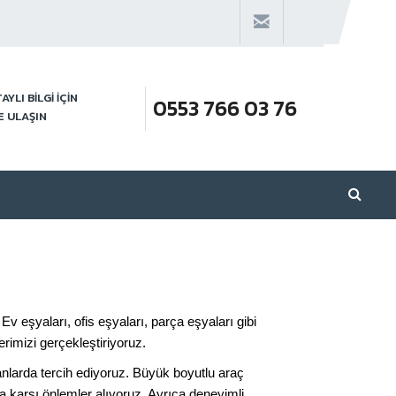
AYLI BİLGİ İÇİN
0553 766 03 76
E ULAŞIN
 eşyaları, ofis eşyaları, parça eşyaları gibi
rimizi gerçekleştiriyoruz.
anlarda tercih ediyoruz. Büyük boyutlu araç
a karşı önlemler alıyoruz. Ayrıca deneyimli