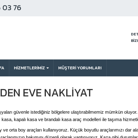
 03 76
DET
BİZ
FA
HİZMETLERİMİZ
MÜŞTERI YORUMLARI
DEN EVE NAKLIYAT
aları güvenle istediğiniz bölgelere ulaştırabilmemiz mümkün oluyor. Ev
 kasa, kapalı kasa ve brandalı kasa araç modelleri ile taşıma hizmetle
ve orta boy araçları kullanıyoruz. Küçük boyutlu araçlarımızı dar al
Araçlarımızın bakımını düzenli olarak yaptırıyoruz. Kaza gibi durumlar