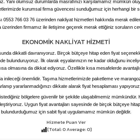
ruz. Yani olumsuz durumlarda masrafınızı karşılamamız mümkün oluyor
tlerimizde kurumsal firma güvencesi sunduğumuz için herhangi bir s
 0553 766 03 76 üzerinden nakliyat hizmetleri hakkında merak edilen 
üzerinden firmamız ile iletişime geçerek merak ettiğiniz soruların cev
EKONOMIK NAKLIYAT HIZMETI
sunda dikkatli davranıyoruz. Birçok bütçeye hitap eden fiyat seçenekle
de bulunduruyoruz. İlk olarak eşyalarınızın ne kadar olduğunu inceliyo
sa olmasına da dikkat ediyoruz. Özellikle kısa mesafelerde avantajlı
 da inileceği önemlidir. Taşıma hizmetlerimizde paketleme ve marang
rlanıp yararlanmadığınızı dikkate alarak fiyat hesaplaması yapıyoruz
 istediğiniz bölgelere güvenilir bir şekilde ulaşabilmemiz mümkündür. 
leştiriyoruz. Uygun fiyat avantajları sayesinde de birçok bütçeye hitap
bulundurduğumuz için sabit fiyat uygulamamız mümkün değildir.
Hizmete Puan Ver
[Total:
0
Average:
0
]