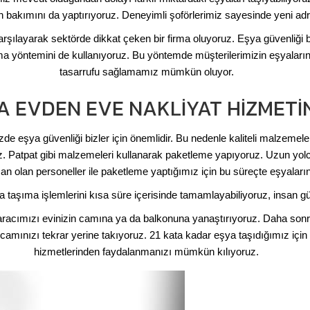
ın bakımını da yaptırıyoruz. Deneyimli şoförlerimiz sayesinde yeni a
karşılayarak sektörde dikkat çeken bir firma oluyoruz. Eşya güvenliği bi
ma yöntemini de kullanıyoruz. Bu yöntemde müşterilerimizin eşyalarını
tasarrufu sağlamamız mümkün oluyor.
 EVDEN EVE NAKLIYAT HIZMETIN
 eşya güvenliği bizler için önemlidir. Bu nedenle kaliteli malzemeler
uz. Patpat gibi malzemeleri kullanarak paketleme yapıyoruz. Uzun yol
 olan personeller ile paketleme yaptığımız için bu süreçte eşyaların
 taşıma işlemlerini kısa süre içerisinde tamamlayabiliyoruz, insan gü
aracımızı evinizin camına ya da balkonuna yanaştırıyoruz. Daha son
amınızı tekrar yerine takıyoruz. 21 kata kadar eşya taşıdığımız için y
hizmetlerinden faydalanmanızı mümkün kılıyoruz.