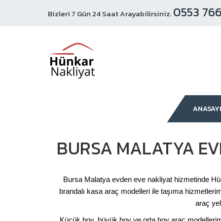
0553 766
Bizleri 7 Gün 24 Saat Arayabilirsiniz.
ANASAY
BURSA MALATYA EV
Bursa Malatya evden eve nakliyat hizmetinde Hün
brandalı kasa araç modelleri ile taşıma hizmetler
araç ye
Küçük boy, büyük boy ve orta boy araç modellerimiz 