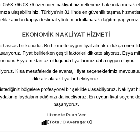
0553 766 03 76 üzerinden nakliyat hizmetlerimiz hakkında merak ettiğ
ıza ulaşabilirsiniz. Türkiye’nin 81 ilinde en güvenilir taşıma hizmet
elik kapıdan kapıya teslimat yöntemini kullanarak dağıtım yapıyoruz.
EKONOMIK NAKLIYAT HIZMETI
a hassas bir konudur. Bu hizmette uygun fiyat almak oldukça önemlidir.
ıyoruz. Fiyat belirlerken çeşitli faktörleri dikkate alıyoruz. Eşya mikta
onudur. Eşya miktarı az olduğunda fiyatlarımız daha uygun oluyor.
oruz. Kısa mesafelerde de avantajlı fiyat seçeneklerimiz mevcuttur. 
dikkate alarak fiyatlar belirliyoruz.
 istediğiniz bölgelere profesyonel bir şekilde ulaşabiliyoruz. Nakliyat
anıp faydalanmadığınızı da inceliyoruz. En uygun fiyat seçenekleri il
başarıyoruz.
Hizmete Puan Ver
[Total:
0
Average:
0
]