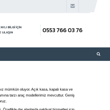
AYLI BİLGİ İÇİN
0553 766 03 76
E ULAŞIN
amız mümkün oluyor. Açık kasa, kapalı kasa ve
amına tarzı araç modellerimiz mevcuttur. Geniş
oruz.
Özellikle dar alanlarda nakliyat hizmetleri için