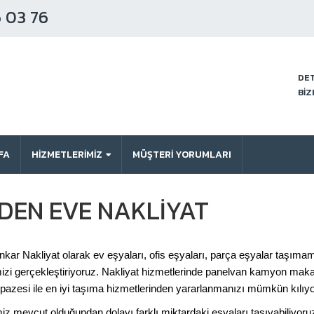
 03 76
DET
BİZ
FA
HİZMETLERİMİZ
MÜŞTERI YORUMLARI
DEN EVE NAKLIYAT
kar Nakliyat olarak ev eşyaları, ofis eşyaları, parça eşyalar taşım
imizi gerçekleştiriyoruz. Nakliyat hizmetlerinde panelvan kamyon mak
lpazesi ile en iyi taşıma hizmetlerinden yararlanmanızı mümkün kılıy
mevcut olduğundan dolayı farklı miktardaki eşyaları taşıyabiliyoruz. 