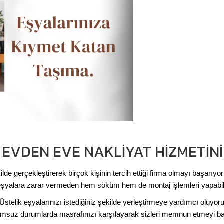
EVDEN EVE NAKLIYAT HIZMETINI
lde gerçekleştirerek birçok kişinin tercih ettiği firma olmayı başarıy
ruz, eşyalara zarar vermeden hem söküm hem de montaj işlemleri yapa
telik eşyalarınızı istediğiniz şekilde yerleştirmeye yardımcı oluyoru
umsuz durumlarda masrafınızı karşılayarak sizleri memnun etmeyi ba