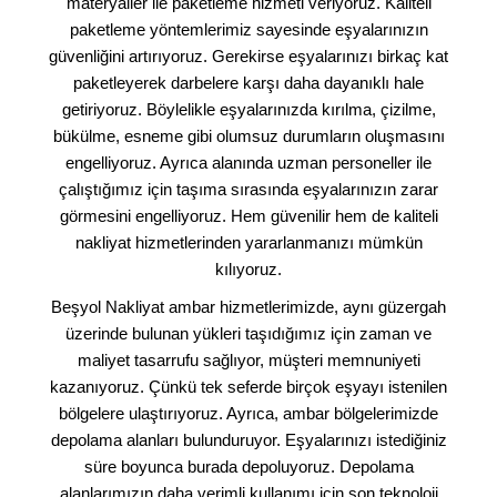
materyaller ile paketleme hizmeti veriyoruz. Kaliteli
paketleme yöntemlerimiz sayesinde eşyalarınızın
güvenliğini artırıyoruz. Gerekirse eşyalarınızı birkaç kat
paketleyerek darbelere karşı daha dayanıklı hale
getiriyoruz. Böylelikle eşyalarınızda kırılma, çizilme,
bükülme, esneme gibi olumsuz durumların oluşmasını
engelliyoruz. Ayrıca alanında uzman personeller ile
çalıştığımız için taşıma sırasında eşyalarınızın zarar
görmesini engelliyoruz. Hem güvenilir hem de kaliteli
nakliyat hizmetlerinden yararlanmanızı mümkün
kılıyoruz.
Beşyol Nakliyat ambar hizmetlerimizde, aynı güzergah
üzerinde bulunan yükleri taşıdığımız için zaman ve
maliyet tasarrufu sağlıyor, müşteri memnuniyeti
kazanıyoruz. Çünkü tek seferde birçok eşyayı istenilen
bölgelere ulaştırıyoruz. Ayrıca, ambar bölgelerimizde
depolama alanları bulunduruyor. Eşyalarınızı istediğiniz
süre boyunca burada depoluyoruz. Depolama
alanlarımızın daha verimli kullanımı için son teknoloji