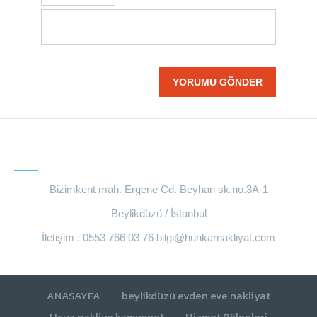
BIZE ULAŞIN
Bizimkent mah. Ergene Cd. Beyhan sk.no.3A-1
Beylikdüzü / İstanbul
İletişim : 0553 766 03 76
bilgi@hunkarnakliyat.com
ANASAYFA
beylikdüzü evden eve nakliyat
Ucuz nakliye kamyonet
Hizmet Bölgeleri