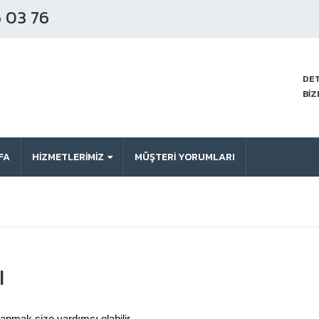
 03 76
DET
BİZ
FA
HİZMETLERİMİZ
MÜŞTERI YORUMLARI
I
apmak size yardımcı olabilir.