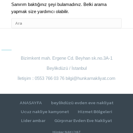
Sanırım baktığınız şeyi bulamadınız. Belki arama
yapmak size yardımcı olabilir.
BIZE ULAŞIN
Bizimkent mah. Ergene Cd. Beyhan sk.no.3A-1
Beylikdüzü / İstanbul
İletişim : 0553 766 03 76
bilgi@hunkarnakliyat.com
ANASAYFA
beylikdüzü evden eve nakliyat
Ucuz nakliye kamyonet
Hizmet Bölgeleri
Lider ambar
Gürpınar Evden Eve Nakliyat
Hünkar NAKLİYAT